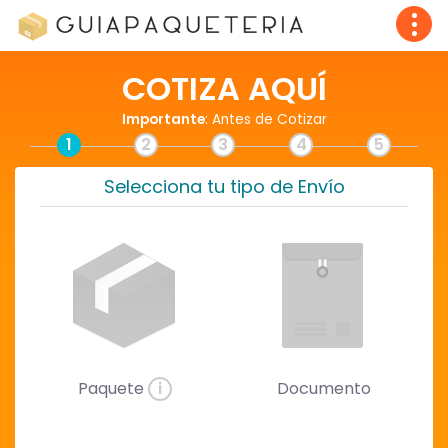
COTIZA AQUÍ
Importante
: Antes de Cotizar
1
2
3
4
5
Selecciona tu tipo de Envío
Paquete
i
Documento