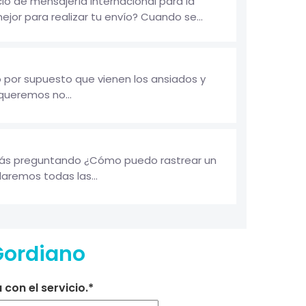
io de mensajería internacional para la
jor para realizar tu envío? Cuando se...
lo por supuesto que vienen los ansiados y
queremos no...
stás preguntando ¿Cómo puedo rastrear un
aremos todas las...
Gordiano
con el servicio.*