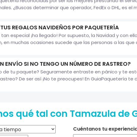
etería reconocidas por ser las mejores prestando el servic
les. ¿Buscas determinar que operador, FedEx o DHL, es el me
 TUS REGALOS NAVIDEÑOS POR PAQUETERÍA
 tan especial ¡ha llegado! Por supuesto, la Navidad y con el
, en muchas ocasiones sucede que las personas a las que 
 ENVÍO SI NO TENGO UN NÚMERO DE RASTREO?
reo de tu paquete? Seguramente entraste en pánico y te e
astreo? De ser así ¡No te preocupes! En GuiaPaquetería te d
os qué tal con Tamazula de 
Cuéntanos tu experiencia 