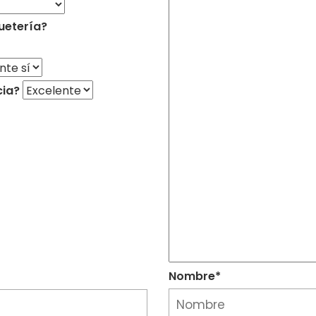
uetería?
cia?
Nombre*