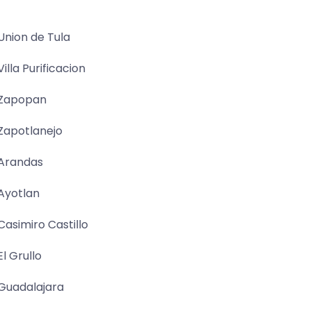
Union de Tula
Villa Purificacion
Zapopan
Zapotlanejo
Arandas
Ayotlan
Casimiro Castillo
El Grullo
Guadalajara