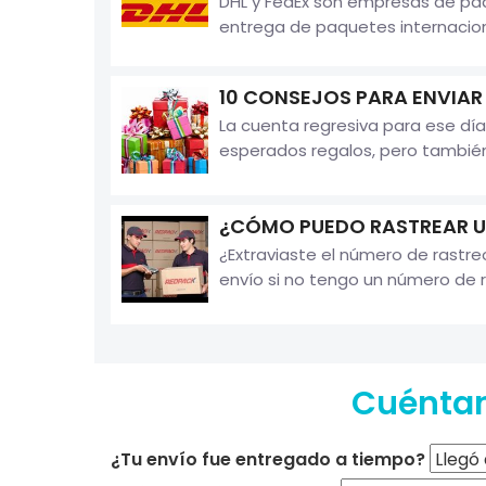
DHL y FedEx son empresas de paqu
entrega de paquetes internaciona
10 CONSEJOS PARA ENVIAR
La cuenta regresiva para ese día
esperados regalos, pero también
¿CÓMO PUEDO RASTREAR UN
¿Extraviaste el número de rast
envío si no tengo un número de r
Cuéntan
¿Tu envío fue entregado a tiempo?