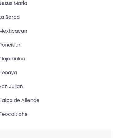
Jesus Maria
La Barca
Mexticacan
Poncitlan
Tlajomulco
Tonaya
San Julian
Talpa de Allende
Teocaltiche