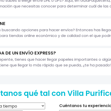
no sabes si elegir entre DHL o UPS? Aquí, en GuíaPaqueterí
mación que necesitas conocer para determinar cuál de las d
INE
s buscando opciones para hacer envíos? Entonces has llegad
ara tiendas online económico y de calidad con el que podrás 
A DE UN ENVÍO EXPRESS?
pente, tienes que hacer llegar papeles importantes o algún
iene que llegar lo más rápido que se pueda, ¿te ha pasado? S
anos qué tal con Villa Purifi
Cuéntanos tu experiencia 