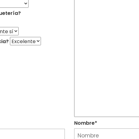
uetería?
cia?
Nombre*