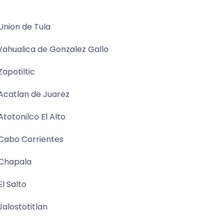
Union de Tula
Yahualica de Gonzalez Gallo
Zapotiltic
Acatlan de Juarez
Atotonilco El Alto
Cabo Corrientes
Chapala
El Salto
Jalostotitlan