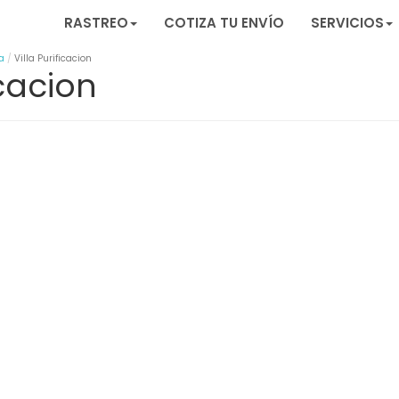
RASTREO
COTIZA TU ENVÍO
SERVICIOS
a
Villa Purificacion
icacion