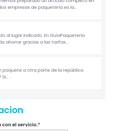
a, hemos preparado un artículo completo en
os empresas de paquetería es la...
o al lugar indicado. En GuíaPaquetería
ahorrar gracias a las tarifas...
 paquete a otra parte de la república
i...
cacion
con el servicio.*