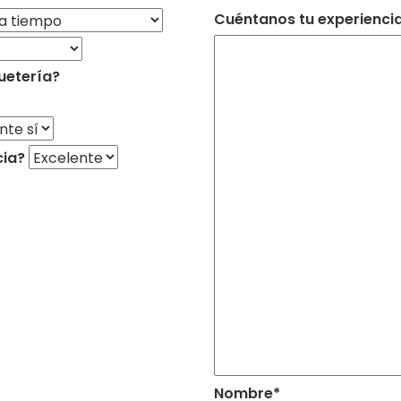
Cuéntanos tu experiencia 
uetería?
cia?
Nombre*