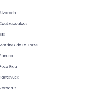
Alvarado
Coatzacoalcos
Isla
Martinez de La Torre
Panuco
Poza Rica
Tantoyuca
Veracruz