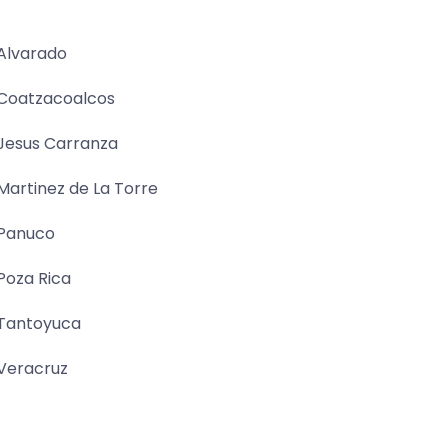
Alvarado
Coatzacoalcos
Jesus Carranza
Martinez de La Torre
Panuco
Poza Rica
Tantoyuca
Veracruz