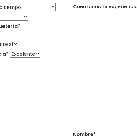
Cuéntanos tu experiencia 
uetería?
cia?
Nombre*