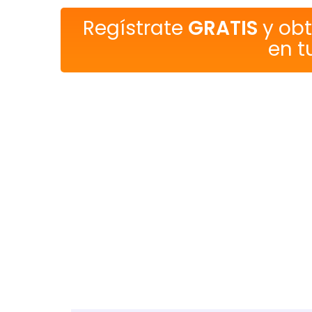
Regístrate
GRATIS
y ob
en t