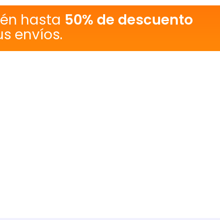
tén hasta
50% de descuento
us envíos.