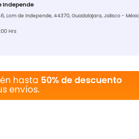
de Independe
6, Lom de Independe, 44370, Guadalajara, Jalisco - Méxi
4:00 Hrs
tén hasta
50% de descuento
us envíos.