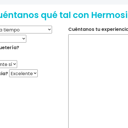
éntanos qué tal con Hermosi
Cuéntanos tu experiencia 
uetería?
cia?