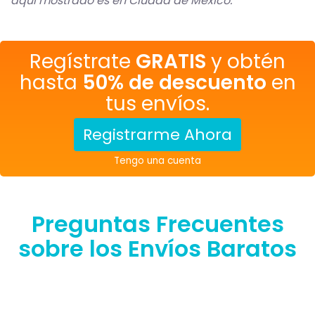
aquí mostrado es en Ciudad de México.
Regístrate
GRATIS
y obtén
hasta
50% de descuento
en
tus envíos.
Registrarme Ahora
Tengo una cuenta
Preguntas Frecuentes
sobre los Envíos Baratos