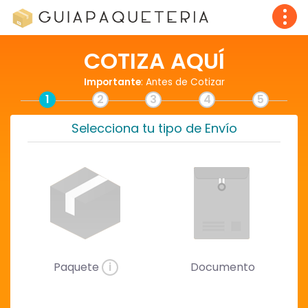
COTIZA AQUÍ
Importante
: Antes de Cotizar
1
2
3
4
5
Selecciona tu tipo de Envío
Paquete
i
Documento