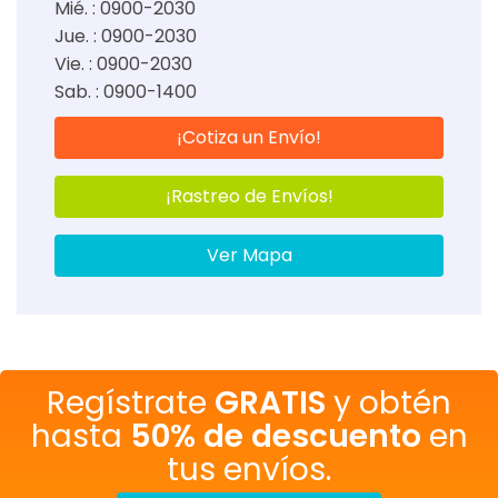
Mié. : 0900-2030
Jue. : 0900-2030
Vie. : 0900-2030
Sab. : 0900-1400
¡Cotiza un Envío!
¡Rastreo de Envíos!
Ver Mapa
Regístrate
GRATIS
y obtén
hasta
50% de descuento
en
tus envíos.