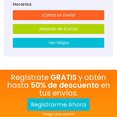
Horarios
:
¡Cotiza un Envío!
¡Rastreo de Envíos!
Ver Mapa
Regístrate
GRATIS
y obtén
hasta
50% de descuento
en
tus envíos.
Registrarme Ahora
Tengo una cuenta