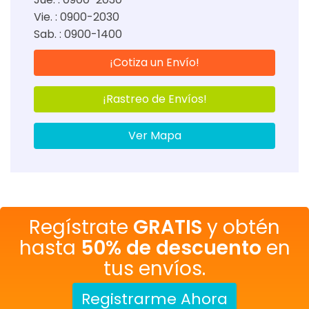
Vie. : 0900-2030
Sab. : 0900-1400
¡Cotiza un Envío!
¡Rastreo de Envíos!
Ver Mapa
Regístrate
GRATIS
y obtén
hasta
50% de descuento
en
tus envíos.
Registrarme Ahora