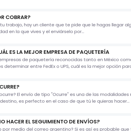
OR COBRAR?
tu trabajo, hay un cliente que te pide que le hagas llegar a
d en la que vives y el enviárselo por...
UÁL ES LA MEJOR EMPRESA DE PAQUETERÍA
n empresas de paquetería reconocidas tanto en México como
 determinar entre FedEx o UPS, cuál es la mejor opción para r
CURRE?
urre? El envío de tipo "Ocurre" es una de las modalidades 
tino, es perfecto en el caso de que tú le quieras hacer...
 HACER EL SEGUIMIENTO DE ENVÍOS?
ío por medio del correo argentino? Si es así es probable qu