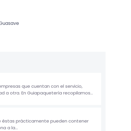
Guasave
empresas que cuentan con el servicio,
d a otra. En Guiapaquetería recopilamos...
ue éstas prácticamente pueden contener
a a la...