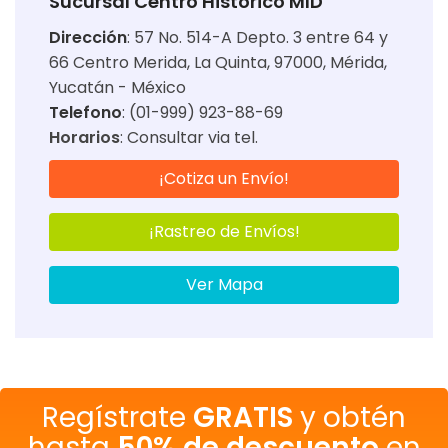
Sucursal Centro Historico MID
Dirección
:
57 No. 514-A Depto. 3 entre 64 y
66 Centro Merida, La Quinta, 97000, Mérida,
Yucatán - México
Telefono
: (01-999) 923-88-69
Horarios
:
Consultar via tel.
¡Cotiza un Envío!
¡Rastreo de Envíos!
Ver Mapa
Regístrate
GRATIS
y obtén
hasta
50% de descuento
en