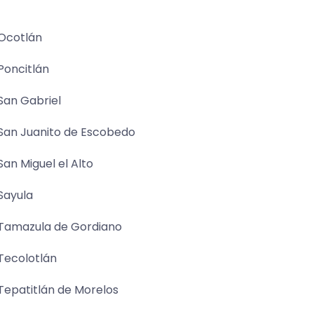
Ocotlán
Poncitlán
San Gabriel
San Juanito de Escobedo
San Miguel el Alto
Sayula
Tamazula de Gordiano
Tecolotlán
Tepatitlán de Morelos