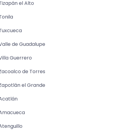
Tizapán el Alto
Tonila
Tuxcueca
Valle de Guadalupe
Villa Guerrero
Zacoalco de Torres
Zapotlán el Grande
Acatlán
Amacueca
Atenguillo