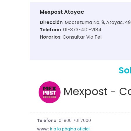
Mexpost Atoyac
Dirección
:
Moctezuma No. 9, Atoyac, 492
Telefono
: 01-373-410-2184
Horarios
:
Consultar Via Tel.
So
Mexpost - Co
Teléfono:
01 800 701 7000
www:
ir a la página oficial