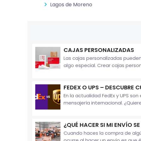
Lagos de Moreno
CAJAS PERSONALIZADAS
Las cajas personalizadas pueden 
algo especial. Crear cajas perso
FEDEX O UPS – DESCUBRE C
En la actualidad FedEx y UPS so
mensajería internacional. ¿Quieres
¿QUÉ HACER SI MI ENVÍO S
Cuando haces la compra de algún 
ocurre al hacer un envío es que 