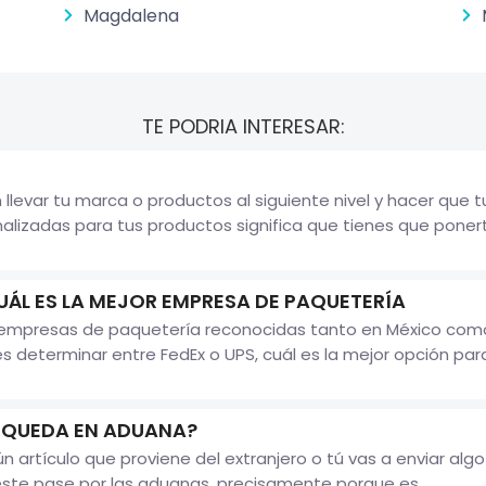
Magdalena
TE PODRIA INTERESAR:
llevar tu marca o productos al siguiente nivel y hacer que 
nalizadas para tus productos significa que tienes que ponerte
UÁL ES LA MEJOR EMPRESA DE PAQUETERÍA
n empresas de paquetería reconocidas tanto en México como
 determinar entre FedEx o UPS, cuál es la mejor opción para r
E QUEDA EN ADUANA?
artículo que proviene del extranjero o tú vas a enviar algo
éste pase por las aduanas, precisamente porque es...