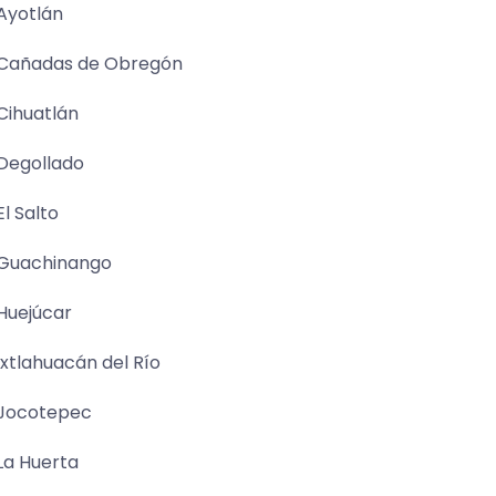
Ayotlán
Cañadas de Obregón
Cihuatlán
Degollado
El Salto
Guachinango
Huejúcar
Ixtlahuacán del Río
Jocotepec
La Huerta