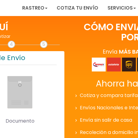
RASTREO
COTIZA TU ENVÍO
SERVICIOS
UÍ
CÓMO ENVIA
POR
otizar
4
5
Envía
MÁS B
de Envío
Ahorra h
Cotiza y compara tarifa
Envíos Nacionales e Int
Envía sin salir de casa
Documento
Recoleción a domicilio i