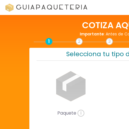
COTIZA AQ
Importante
: Antes de C
1
2
3
Selecciona tu tipo 
Paquete
i