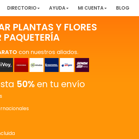
DIRECTORIO
AYUDA
MI CUENTA
BLOG
R PLANTAS Y FLORES
 PAQUETERÍA
ARATO
con nuestros aliados.
asta
50%
en tu envío
s
ernacionales
ncluida