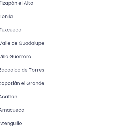
Tizapán el Alto
Tonila
Tuxcueca
Valle de Guadalupe
Villa Guerrero
Zacoalco de Torres
Zapotlán el Grande
Acatlán
Amacueca
Atenguillo