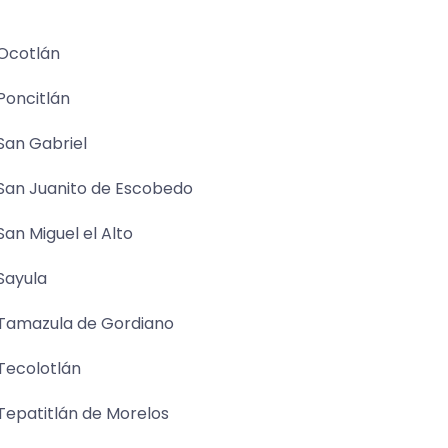
Ocotlán
Poncitlán
San Gabriel
San Juanito de Escobedo
San Miguel el Alto
Sayula
Tamazula de Gordiano
Tecolotlán
Tepatitlán de Morelos