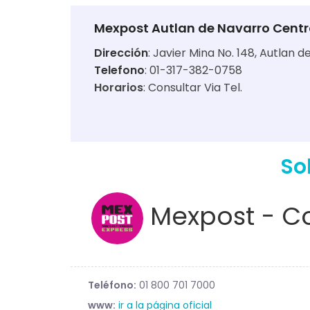
Mexpost Autlan de Navarro Centr
Dirección
:
Javier Mina No. 148, Autlan d
Telefono
: 01-317-382-0758
Horarios
:
Consultar Via Tel.
So
Mexpost - Co
Teléfono:
01 800 701 7000
www:
ir a la página oficial