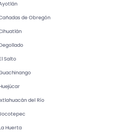
Ayotlán
Cañadas de Obregón
Cihuatlán
Degollado
El Salto
Guachinango
Huejúcar
Ixtlahuacán del Río
Jocotepec
La Huerta