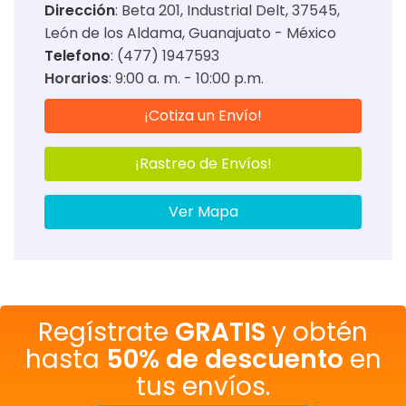
Dirección
:
Beta 201, Industrial Delt, 37545,
León de los Aldama, Guanajuato - México
Telefono
: (477) 1947593
Horarios
:
9:00 a. m. - 10:00 p.m.
¡Cotiza un Envío!
¡Rastreo de Envíos!
Ver Mapa
Regístrate
GRATIS
y obtén
hasta
50% de descuento
en
tus envíos.