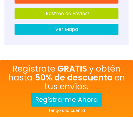
¡Rastreo de Envíos!
Ver Mapa
Regístrate
GRATIS
y obtén
hasta
50% de descuento
en
tus envíos.
Registrarme Ahora
Tengo una cuenta