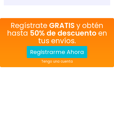
Regístrate
GRATIS
y obtén
hasta
50% de descuento
en
tus envíos.
Registrarme Ahora
Tengo una cuenta