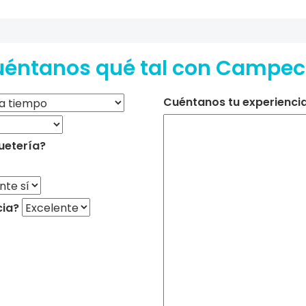
éntanos qué tal con Campe
Cuéntanos tu experiencia 
uetería?
cia?