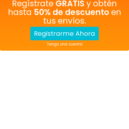
Regístrate
GRATIS
y obtén
hasta
50% de descuento
en
tus envíos.
Registrarme Ahora
Tengo una cuenta