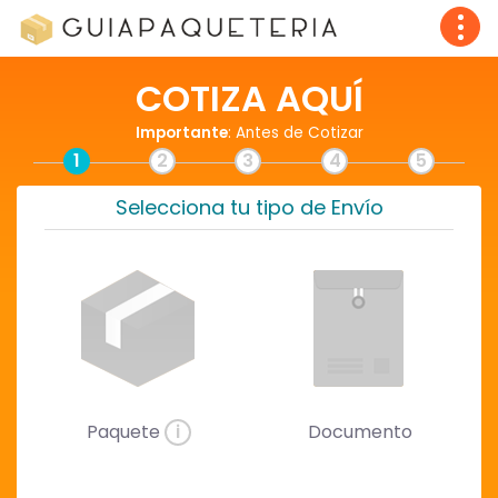
COTIZA AQUÍ
Importante
: Antes de Cotizar
1
2
3
4
5
Selecciona tu tipo de Envío
Paquete
i
Documento