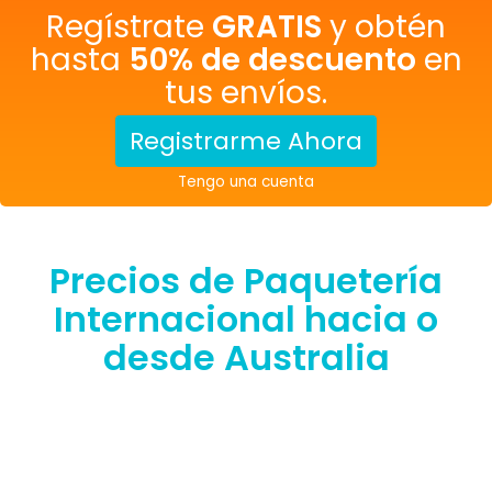
Regístrate
GRATIS
y obtén
hasta
50% de descuento
en
tus envíos.
Registrarme Ahora
Tengo una cuenta
Precios de Paquetería
Internacional hacia o
desde Australia