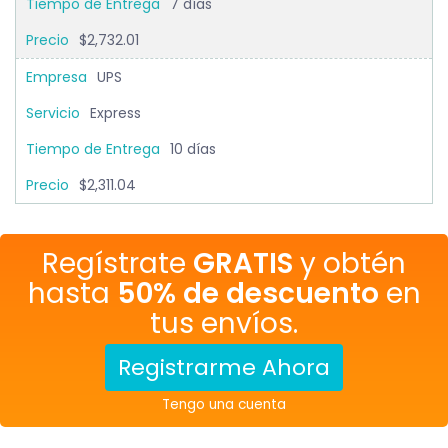
7 días
$2,732.01
UPS
Express
10 días
$2,311.04
Regístrate
GRATIS
y obtén
hasta
50% de descuento
en
tus envíos.
Registrarme Ahora
Tengo una cuenta