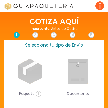
COTIZA AQUÍ
Importante
: Antes de Cotizar
1
2
3
4
5
Selecciona tu tipo de Envío
Paquete
i
Documento