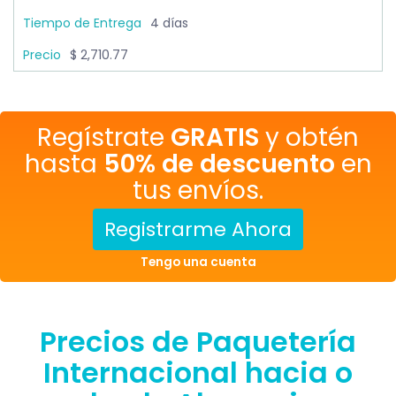
4 días
$ 2,710.77
Regístrate
GRATIS
y obtén
hasta
50% de descuento
en
tus envíos.
Registrarme Ahora
Tengo una cuenta
Precios de Paquetería
Internacional hacia o