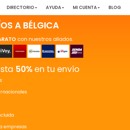
DIRECTORIO
AYUDA
MI CUENTA
BLOG
ÍOS A BÉLGICA
ARATO
con nuestros aliados.
asta
50%
en tu envío
s
ernacionales
ncluida
ra empresas