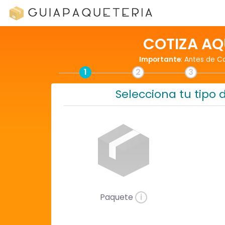
COTIZA AQ
Importante
: Antes de C
1
2
3
Selecciona tu tipo 
Paquete
i