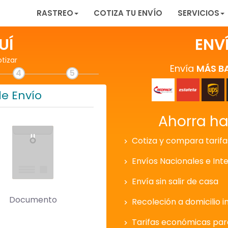
RASTREO
COTIZA TU ENVÍO
SERVICIOS
UÍ
ENV
otizar
Envía
MÁS B
4
5
de Envío
Ahorra h
Cotiza y compara tarifa
Envíos Nacionales e Int
Envía sin salir de casa
Documento
Recoleción a domicilio i
Tarifas económicas pa