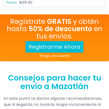
$305.90
Regístrate
GRATIS
y obtén
hasta
50% de descuento
en
tus envíos.
Registrarme Ahora
Tengo una cuenta
Consejos para hacer tu
envío a Mazatlán
En este punto te damos algunas recomendaciones,
que al seguirlas no tendrás ningún inconveniente al