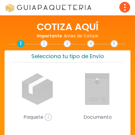
COTIZA AQUÍ
Importante
: Antes de Cotizar
1
2
3
4
5
Selecciona tu tipo de Envío
Paquete
i
Documento