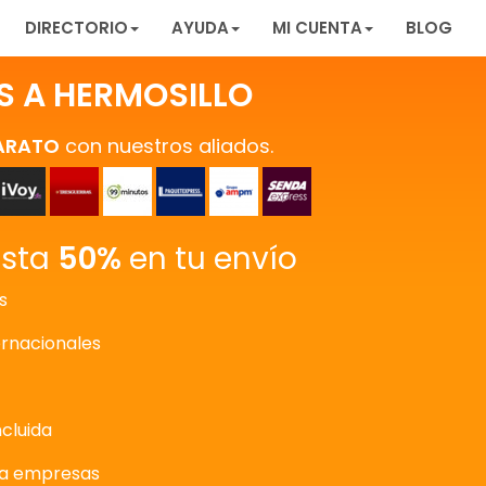
DIRECTORIO
AYUDA
MI CUENTA
BLOG
S A HERMOSILLO
ARATO
con nuestros aliados.
asta
50%
en tu envío
s
ernacionales
ncluida
ra empresas