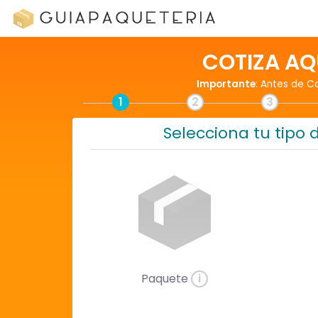
COTIZA AQ
Importante
: Antes de C
1
2
3
Selecciona tu tipo 
Paquete
i