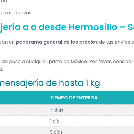
reo.
os atractivos.
ería a o desde Hermosillo – S
 con un
panorama general de los precios
de tus envíos a
o
de peso a cualquier parte de México. Por favor, considera
a.
 mensajería de hasta 1 kg
TIEMPO DE ENTREGA
4 días
1 día
5 días