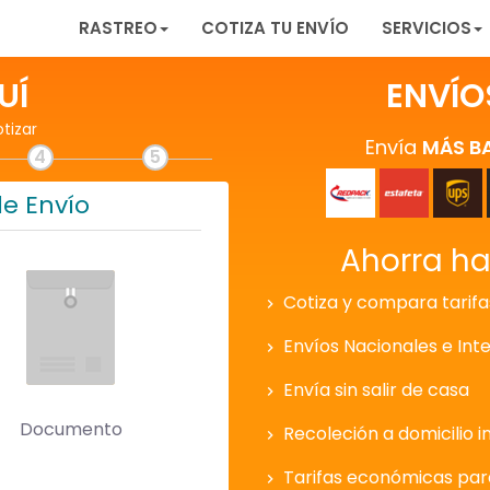
RASTREO
COTIZA TU ENVÍO
SERVICIOS
UÍ
ENVÍO
otizar
Envía
MÁS B
4
5
de Envío
Ahorra h
Cotiza y compara tarifa
Envíos Nacionales e Int
Envía sin salir de casa
Documento
Recoleción a domicilio i
Tarifas económicas pa