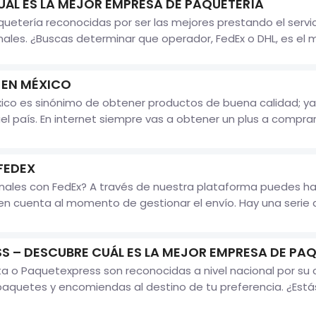
UÁL ES LA MEJOR EMPRESA DE PAQUETERÍA
etería reconocidas por ser las mejores prestando el servic
les. ¿Buscas determinar que operador, FedEx o DHL, es el me
 EN MÉXICO
ico es sinónimo de obtener productos de buena calidad; ya
país. En internet siempre vas a obtener un plus a comprarl
FEDEX
nales con FedEx? A través de nuestra plataforma puedes hac
n cuenta al momento de gestionar el envío. Hay una serie
S – DESCUBRE CUÁL ES LA MEJOR EMPRESA DE PA
 o Paquetexpress son reconocidas a nivel nacional por su c
aquetes y encomiendas al destino de tu preferencia. ¿Estás 