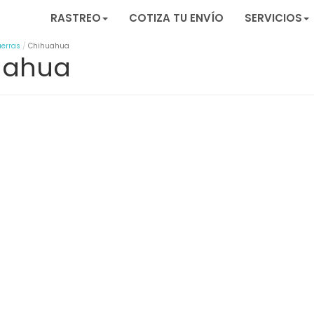
RASTREO
COTIZA TU ENVÍO
SERVICIOS
uerras
Chihuahua
uahua