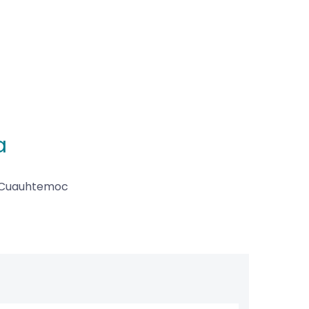
a
Cuauhtemoc