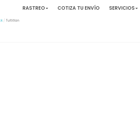
RASTREO
COTIZA TU ENVÍO
SERVICIOS
ck
Tultitlan