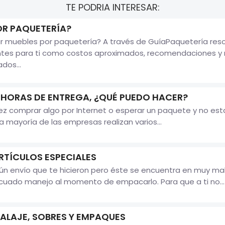
TE PODRIA INTERESAR:
OR PAQUETERÍA?
 muebles por paquetería? A través de GuíaPaquetería resol
ntes para ti como costos aproximados, recomendaciones y 
dos...
S HORAS DE ENTREGA, ¿QUÉ PUEDO HACER?
 comprar algo por Internet o esperar un paquete y no estar
 mayoría de las empresas realizan varios...
TÍCULOS ESPECIALES
gún envío que te hicieron pero éste se encuentra en muy m
cuado manejo al momento de empacarlo. Para que a ti no...
ALAJE, SOBRES Y EMPAQUES