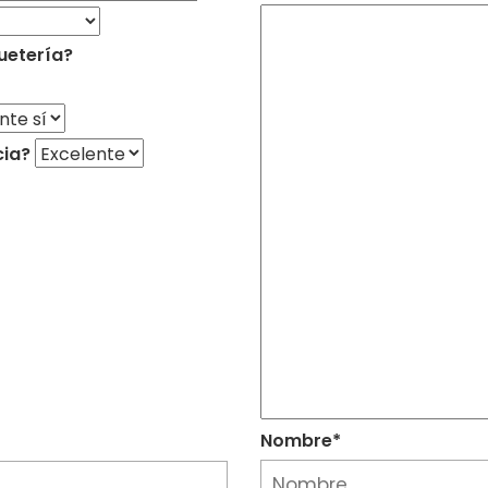
uetería?
cia?
Nombre*