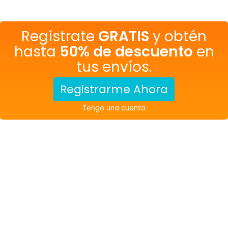
Regístrate
GRATIS
y obtén
hasta
50% de descuento
en
tus envíos.
Registrarme Ahora
Tengo una cuenta