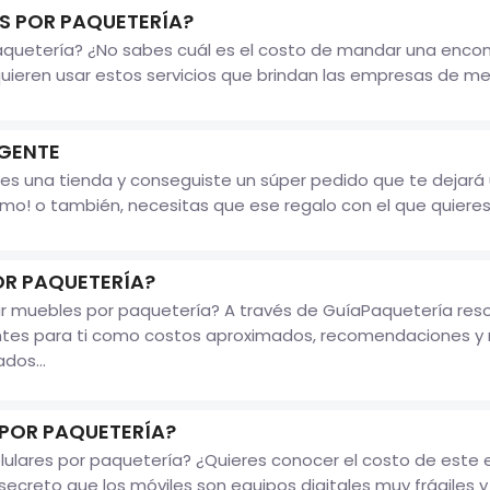
 POR PAQUETERÍA?
paquetería? ¿No sabes cuál es el costo de mandar una enco
eren usar estos servicios que brindan las empresas de mensa
GENTE
enes una tienda y conseguiste un súper pedido que te dejar
mo! o también, necesitas que ese regalo con el que quieres 
OR PAQUETERÍA?
 muebles por paquetería? A través de GuíaPaquetería resol
ntes para ti como costos aproximados, recomendaciones y 
dos...
 POR PAQUETERÍA?
ulares por paquetería? ¿Quieres conocer el costo de este
secreto que los móviles son equipos digitales muy frágiles y d