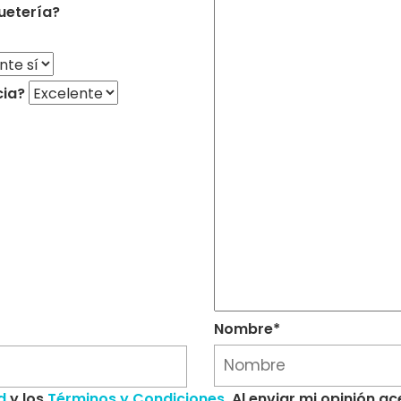
uetería?
cia?
Nombre*
d
y los
Términos y Condiciones
. Al enviar mi opinión 