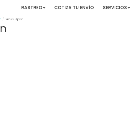
RASTREO
COTIZA TU ENVÍO
SERVICIOS
a
Ixmiquilpan
an