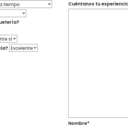
Cuéntanos tu experiencia 
uetería?
cia?
Nombre*