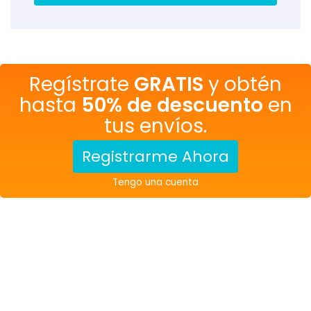
Regístrate
GRATIS
y obtén
hasta
50% de descuento
en
tus envíos.
Registrarme Ahora
Tengo una cuenta