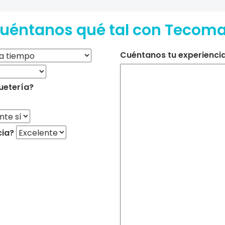
uéntanos qué tal con Tecom
Cuéntanos tu experiencia 
uetería?
cia?