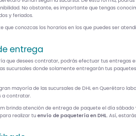
Querétaro varían según la sucursal. De esta forma, podrás
bilidad. No obstante, es importante que tengas conocimi
os y feriados.
te que conozcas los horarios en los que puedes ser atendi
de entrega
ría que desees contratar, podrás efectuar tus entregas e
nas sucursales donde solamente entregarán tus paquetes h
gran mayoría de las sucursales de DHL en Querétaro labo
 a contratar.
ium brinda atención de entrega de paquete el día sábado 
para realizar tu
envío de paquetería en DHL
. Así, estar