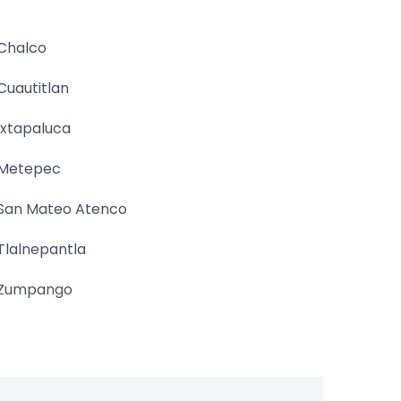
Chalco
Cuautitlan
Ixtapaluca
Metepec
San Mateo Atenco
Tlalnepantla
Zumpango