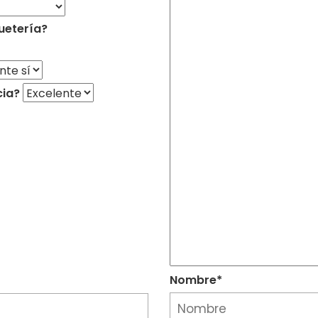
uetería?
cia?
Nombre*