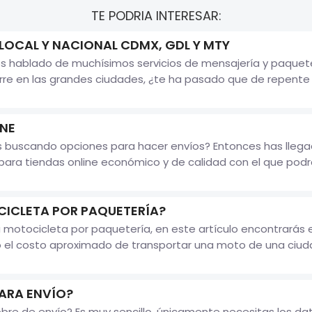
TE PODRIA INTERESAR:
 LOCAL Y NACIONAL CDMX, GDL Y MTY
 hablado de muchísimos servicios de mensajería y paqueter
rre en las grandes ciudades, ¿te ha pasado que de repente 
INE
s buscando opciones para hacer envíos? Entonces has llegad
ara tiendas online económico y de calidad con el que podrás 
ICLETA POR PAQUETERÍA?
 motocicleta por paquetería, en este artículo encontrarás 
o el costo aproximado de transportar una moto de una ciuda
ARA ENVÍO?
re de envío? Es muy sencillo, únicamente necesitas los datos