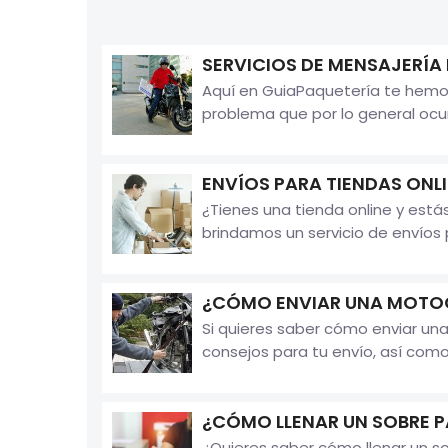
SERVICIOS DE MENSAJERÍA
Aquí en GuiaPaquetería te hemos
problema que por lo general ocu
ENVÍOS PARA TIENDAS ONL
¿Tienes una tienda online y está
brindamos un servicio de envíos p
¿CÓMO ENVIAR UNA MOTOC
Si quieres saber cómo enviar una
consejos para tu envío, así com
¿CÓMO LLENAR UN SOBRE P
¿Quieres saber cómo llenar un sob