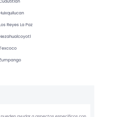
Cuautitlan
Huixquilucan
Los Reyes La Paz
Nezahualcoyotl
Texcoco
Zumpango
e pueden ayudar a aspectos específicos con