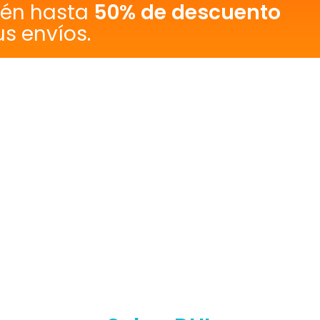
tén hasta
50% de descuento
us envíos.