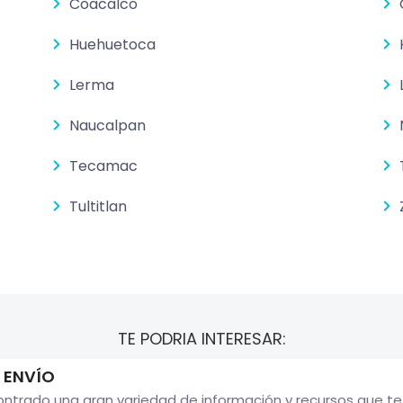
Coacalco
Huehuetoca
Lerma
Naucalpan
Tecamac
Tultitlan
TE PODRIA INTERESAR:
 ENVÍO
ontrado una gran variedad de información y recursos que t