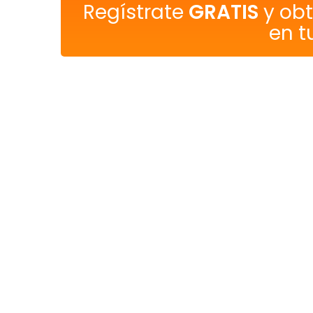
Regístrate
GRATIS
y ob
en t