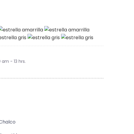
9 am - 13 hrs.
o
Chalco