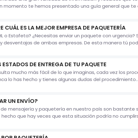
n momento te hemos presentado una guía general que te auxi
E CUÁL ES LA MEJOR EMPRESA DE PAQUETERÍA
 o Estafeta? ¿Necesitas enviar un paquete con urgencia? Si e
y desventajas de ambas empresas. De esta manera tú podrá
 ESTADOS DE ENTREGA DE TU PAQUETE
sulta mucho más fácil de lo que imaginas, cada vez los pro
unca lo has hecho y tienes algunas dudas del procedimiento..
R UN ENVÍO?
e mensajería y paquetería en nuestro país son bastante se
hecho que hay veces que esta situación podría no cumplirs
 POR PAQUETERÍA