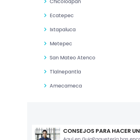
Chicoloapan
Ecatepec
Ixtapaluca
Metepec
San Mateo Atenco
Tlalnepantla
Amecameca
CONSEJOS PARA HACER UN
Aquí en GuiaPaquetería has enc