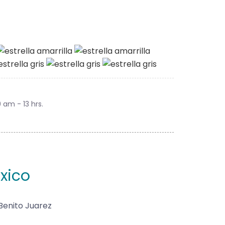
9 am - 13 hrs.
xico
Benito Juarez