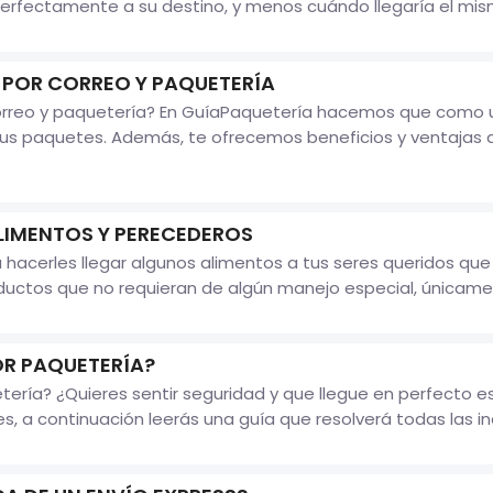
erfectamente a su destino, y menos cuándo llegaría el mismo
 POR CORREO Y PAQUETERÍA
reo y paquetería? En GuíaPaquetería hacemos que como usua
 paquetes. Además, te ofrecemos beneficios y ventajas qu
LIMENTOS Y PERECEDEROS
 hacerles llegar algunos alimentos a tus seres queridos qu
ductos que no requieran de algún manejo especial, únicamen
OR PAQUETERÍA?
tería? ¿Quieres sentir seguridad y que llegue en perfecto e
pes, a continuación leerás una guía que resolverá todas las i