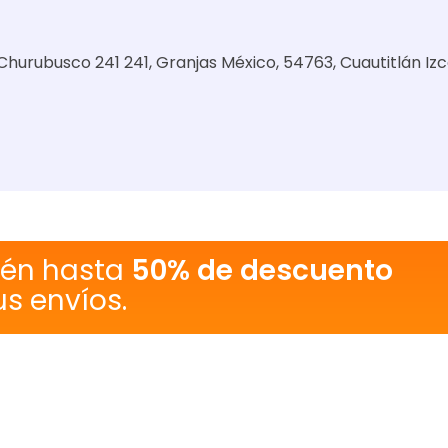
 Churubusco 241 241, Granjas México, 54763, Cuautitlán Izca
tén hasta
50% de descuento
us envíos.