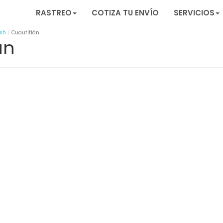
RASTREO
COTIZA TU ENVÍO
SERVICIOS
ash
Cuautitlán
án