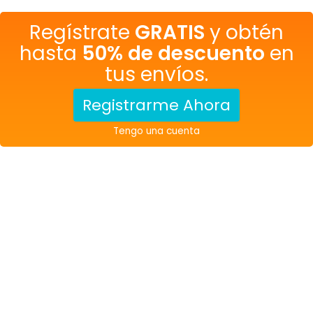
Regístrate
GRATIS
y obtén
hasta
50% de descuento
en
tus envíos.
Registrarme Ahora
Tengo una cuenta