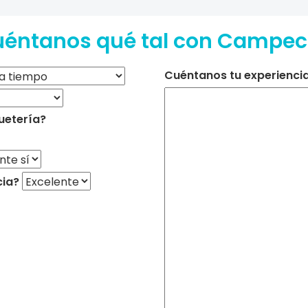
éntanos qué tal con Campe
Cuéntanos tu experiencia 
uetería?
cia?