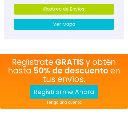
¡Rastreo de Envíos!
Ver Mapa
Regístrate
GRATIS
y obtén
hasta
50% de descuento
en
tus envíos.
Registrarme Ahora
Tengo una cuenta