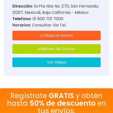
Dirección
:
1a Pte Nte No. 270, San Fernando,
21297, Mexicali, Baja California - México
Telefono
: 01 800 701 7000
Horarios
:
Consultar Via Tel.
¡Cotiza un Envío!
¡Rastreo de Envíos!
Ver Mapa
Regístrate
GRATIS
y obtén
hasta
50% de descuento
en
tus envíos.