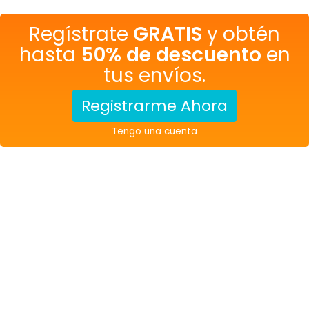
Regístrate
GRATIS
y obtén
hasta
50% de descuento
en
tus envíos.
Registrarme Ahora
Tengo una cuenta