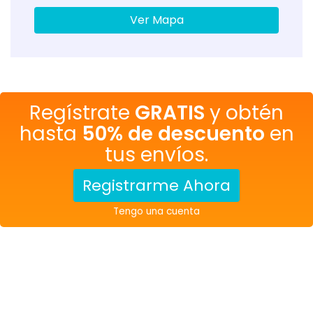
Ver Mapa
Regístrate
GRATIS
y obtén
hasta
50% de descuento
en
tus envíos.
Registrarme Ahora
Tengo una cuenta