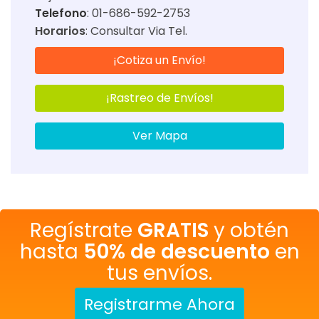
Telefono
: 01-686-592-2753
Horarios
:
Consultar Via Tel.
¡Cotiza un Envío!
¡Rastreo de Envíos!
Ver Mapa
Regístrate
GRATIS
y obtén
hasta
50% de descuento
en
tus envíos.
Registrarme Ahora