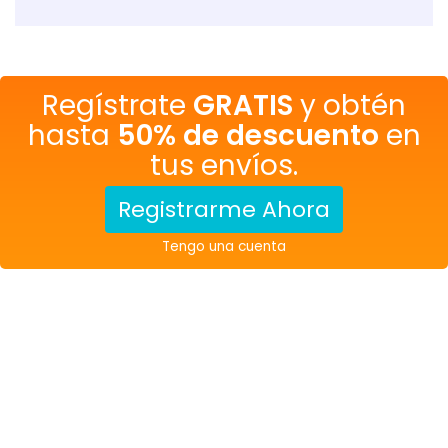
Regístrate
GRATIS
y obtén
hasta
50% de descuento
en
tus envíos.
Registrarme Ahora
Tengo una cuenta