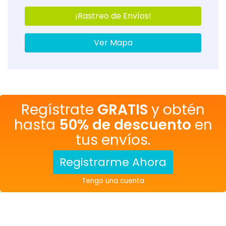
¡Rastreo de Envíos!
Ver Mapa
Regístrate
GRATIS
y obtén
hasta
50% de descuento
en
tus envíos.
Registrarme Ahora
Tengo una cuenta