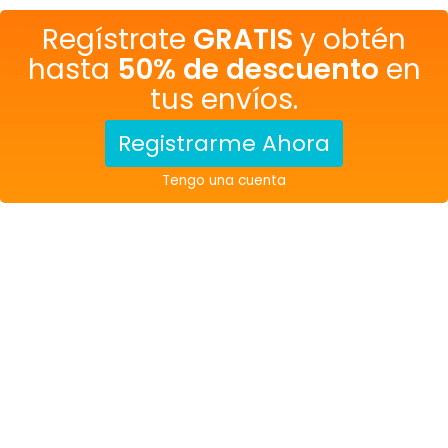
Regístrate
GRATIS
y obtén
hasta
50% de descuento
en
tus envíos.
Registrarme Ahora
Tengo una cuenta