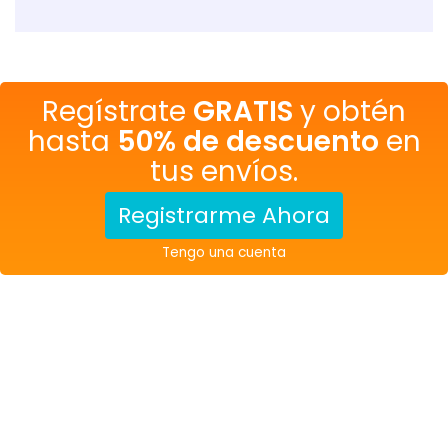
Regístrate
GRATIS
y obtén
hasta
50% de descuento
en
tus envíos.
Registrarme Ahora
Tengo una cuenta