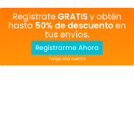
Regístrate
GRATIS
y obtén
hasta
50% de descuento
en
tus envíos.
Registrarme Ahora
Tengo una cuenta