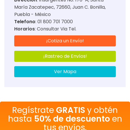
María Zacatepec, 72660, Juan C. Bonilla,
Puebla - México
Telefono
: 01 800 701 7000
Horarios
:
Consultar Via Tel.
¡Cotiza un Envío!
¡Rastreo de Envíos!
Ver Mapa
Regístrate
GRATIS
y obtén
hasta
50% de descuento
en
tus envíos.