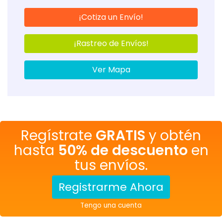
¡Cotiza un Envío!
¡Rastreo de Envíos!
Ver Mapa
Regístrate
GRATIS
y obtén
hasta
50% de descuento
en
tus envíos.
Registrarme Ahora
Tengo una cuenta