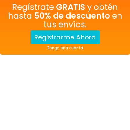
Regístrate
GRATIS
y obtén
hasta
50% de descuento
en
tus envíos.
Registrarme Ahora
Tengo una cuenta