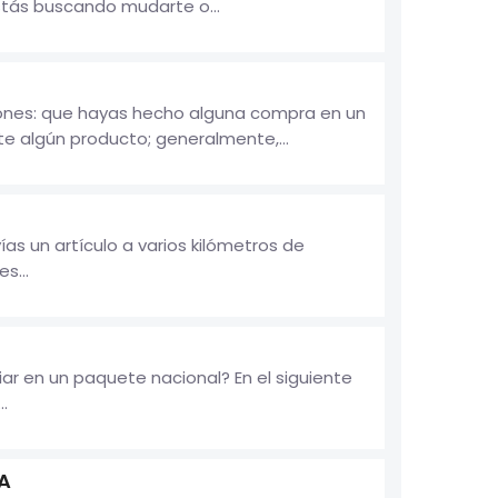
stás buscando mudarte o...
zones: que hayas hecho alguna compra en un
te algún producto; generalmente,...
as un artículo a varios kilómetros de
s...
r en un paquete nacional? En el siguiente
.
A