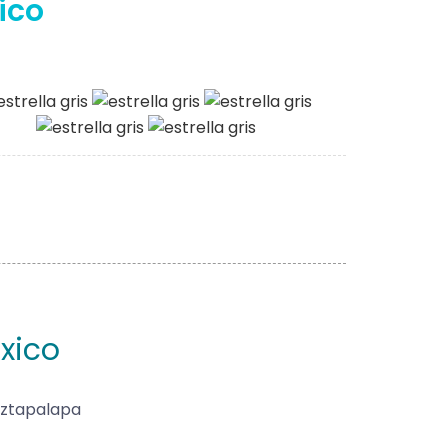
ico
xico
Iztapalapa