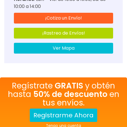
10:00 a 14:00
¡Cotiza un Envío!
¡Rastreo de Envíos!
Ver Mapa
Regístrate
GRATIS
y obtén
hasta
50% de descuento
en
tus envíos.
Registrarme Ahora
Tengo una cuenta