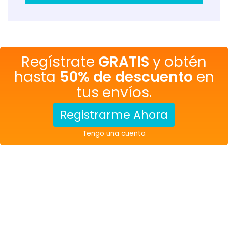
Regístrate
GRATIS
y obtén
hasta
50% de descuento
en
tus envíos.
Registrarme Ahora
Tengo una cuenta