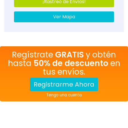
¡Rastreo de Envíos!
Ver Mapa
Regístrate
GRATIS
y obtén
hasta
50% de descuento
en
tus envíos.
Registrarme Ahora
Tengo una cuenta