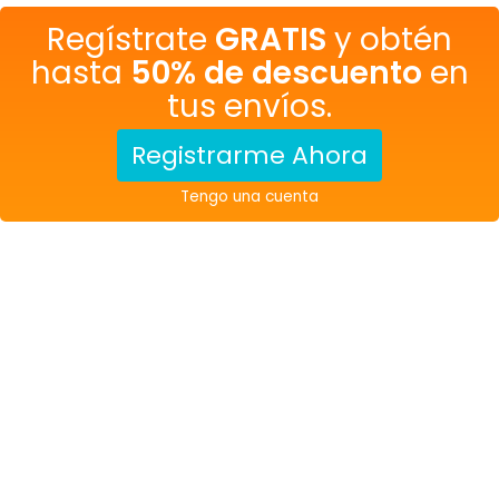
Regístrate
GRATIS
y obtén
hasta
50% de descuento
en
tus envíos.
Registrarme Ahora
Tengo una cuenta