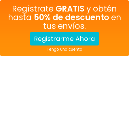
Regístrate
GRATIS
y obtén
hasta
50% de descuento
en
tus envíos.
Registrarme Ahora
Tengo una cuenta