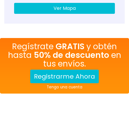
Ver Mapa
Regístrate
GRATIS
y obtén
hasta
50% de descuento
en
tus envíos.
Registrarme Ahora
Tengo una cuenta