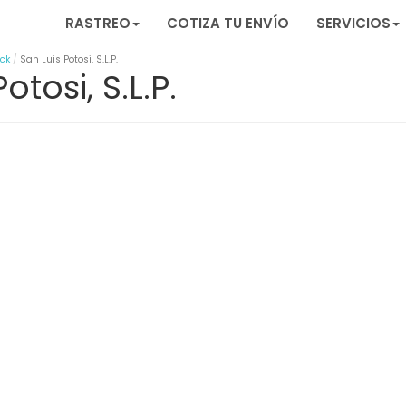
RASTREO
COTIZA TU ENVÍO
SERVICIOS
ack
San Luis Potosi, S.L.P.
tosi, S.L.P.