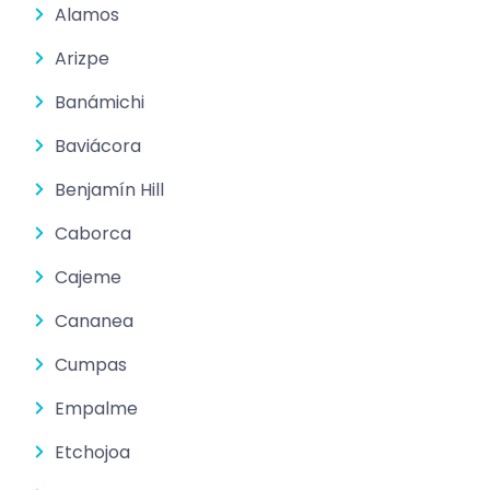
Alamos
Arizpe
Banámichi
Baviácora
Benjamín Hill
Caborca
Cajeme
Cananea
Cumpas
Empalme
Etchojoa