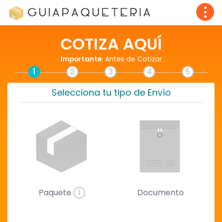
COTIZA AQUÍ
Importante
: Antes de Cotizar
1
2
3
4
5
Selecciona tu tipo de Envío
Paquete
i
Documento