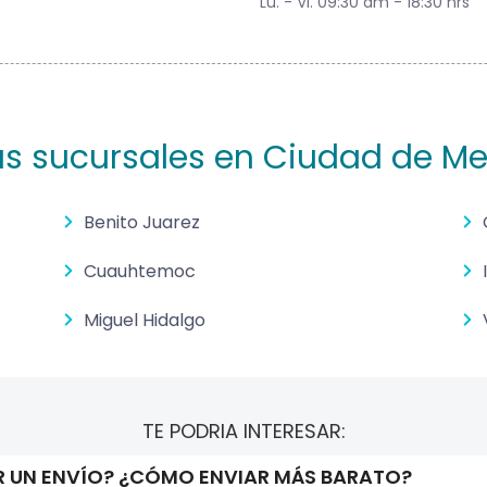
Lu. - Vi. 09:30 am - 18:30 hrs
as sucursales en Ciudad de Me
Benito Juarez
Cuauhtemoc
Miguel Hidalgo
TE PODRIA INTERESAR:
 UN ENVÍO? ¿CÓMO ENVIAR MÁS BARATO?