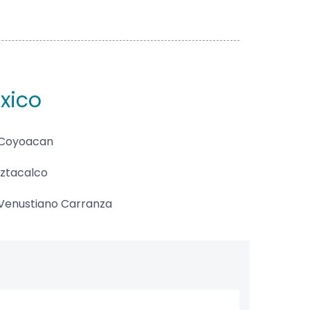
xico
Coyoacan
Iztacalco
Venustiano Carranza