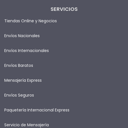
SERVICIOS
Tiendas Online y Negocios
Envíos Nacionales
Envíos Internacionales
Envíos Baratos
Mensajería Express
Envíos Seguros
Paquetería Internacional Express
Servicio de Mensajería