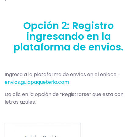
Opción 2: Registro
ingresando en la
plataforma de envíos.
Ingresa a la plataforma de envíos en el enlace :
envios.guiapaqueteria.com
Da clic en la opción de “Registrarse” que esta con
letras azules.