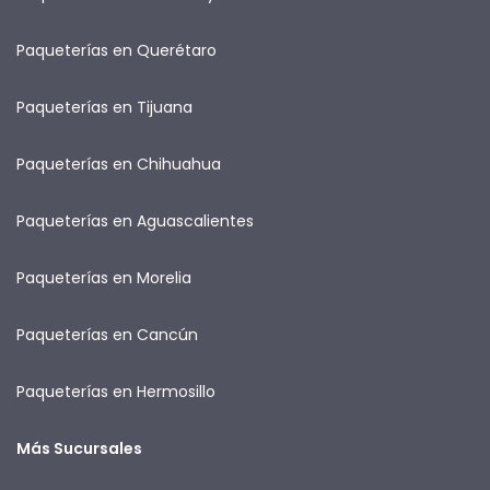
Paqueterías en Querétaro
Paqueterías en Tijuana
Paqueterías en Chihuahua
Paqueterías en Aguascalientes
Paqueterías en Morelia
Paqueterías en Cancún
Paqueterías en Hermosillo
Más Sucursales