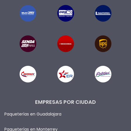
EMPRESAS POR CIUDAD
Paqueterías en Guadalajara
Paqueterías en Monterrey