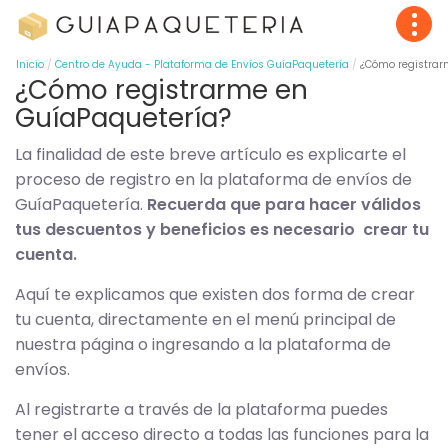
Inicio
Centro de Ayuda - Plataforma de Envíos GuíaPaquetería
¿Cómo registrar
¿Cómo registrarme en
GuíaPaquetería?
La finalidad de este breve artículo es explicarte el
proceso de registro en la plataforma de envíos de
GuíaPaquetería.
Recuerda que para hacer válidos
tus descuentos y beneficios es necesario crear tu
cuenta.
Aquí te explicamos que existen dos forma de crear
tu cuenta, directamente en el menú principal de
nuestra página o ingresando a la plataforma de
envíos.
Al registrarte a través de la plataforma puedes
tener el acceso directo a todas las funciones para la