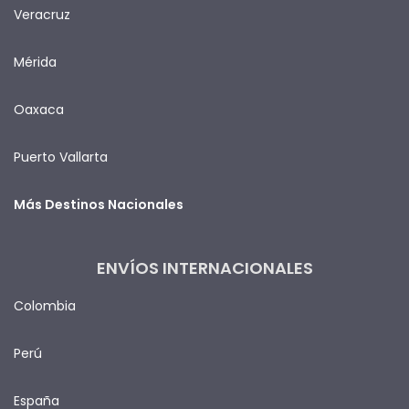
Veracruz
Mérida
Oaxaca
Puerto Vallarta
Más Destinos Nacionales
ENVÍOS INTERNACIONALES
Colombia
Perú
España