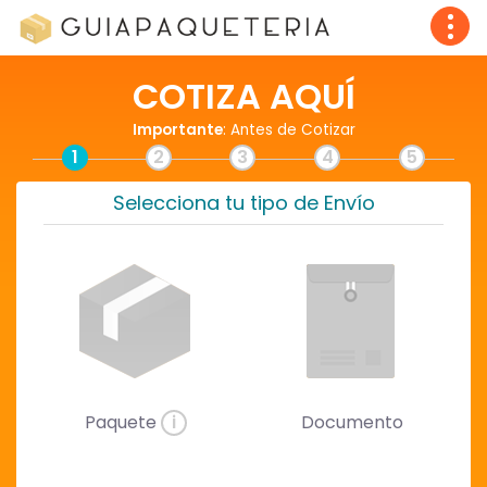
COTIZA AQUÍ
Importante
: Antes de Cotizar
1
2
3
4
5
Selecciona tu tipo de Envío
Paquete
i
Documento