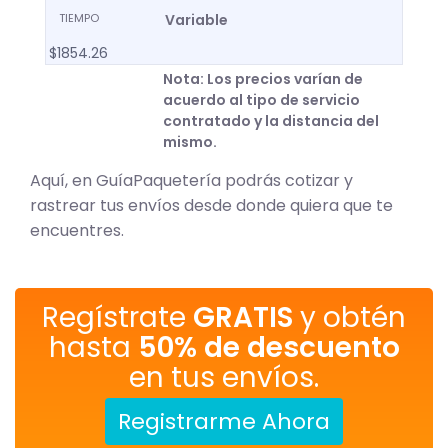
TIEMPO
Variable
$1854.26
Nota:
Los precios varían de
acuerdo al tipo de servicio
contratado y la distancia del
mismo.
Aquí, en GuíaPaquetería podrás cotizar y
rastrear tus envíos desde donde quiera que te
encuentres.
Regístrate
GRATIS
y obtén
hasta
50% de descuento
en tus envíos.
Registrarme Ahora